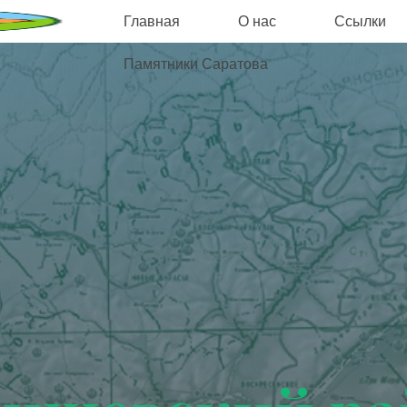
Главная
О нас
Ссылки
Памятники Саратова
Турмаршруты
Саратовского
края