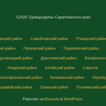
©2026 Турмаршруты Саратовского края
вский район
Самойловский район
Ртищеский райо
ий район
Петровский район
Перелюбский район
Духовницкий район
Дергачевский район
Воскресенс
Аткарский район
Алгайский район
Саратов
аснопартизанский район
Калининский район
Новобу
оармейский район
Озинский район
Пугачевский ра
Работает на
Bravada
&
WordPress
.