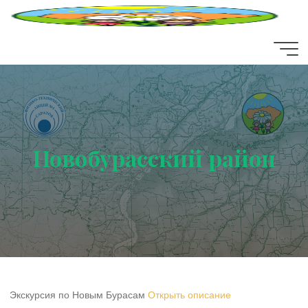
Перейти
к
содержимому
Новобурасский район
Экскурсия по Новым Бурасам
Открыть описание