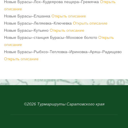
Новые Бурасы–Лох–Кудеярова пещера–Гремячка
Открыть
описание
Новые Бурасы–Елшанка
Открыть описание
Новые Бурасы–Леляевка–Ключевка
Открыть описание
Новые Бурасы–Кутьино
Открыть описание
Новые Бурасы–станция Бурасы–Моховое болото
Открыть
описание
Новые Бурасы–Рыбхоз–Тепловка–Ириновка–Аряш–Радищево
Открыть описание
©2026 Турмаршруты Саратовского края